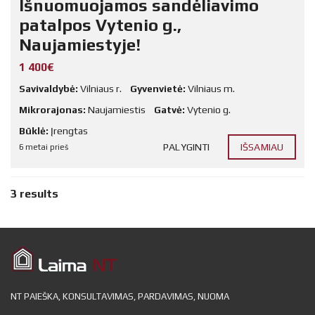
Išnuomuojamos sandėliavimo
patalpos Vytenio g.,
Naujamiestyje!
1 400€
Savivaldybė:
Vilniaus r.
Gyvenvietė:
Vilniaus m.
Mikrorajonas:
Naujamiestis
Gatvė:
Vytenio g.
Būklė:
Įrengtas
PALYGINTI
IŠSAMIAU
6 metai prieš
3 results
NT PAIEŠKA, KONSULTAVIMAS, PARDAVIMAS, NUOMA