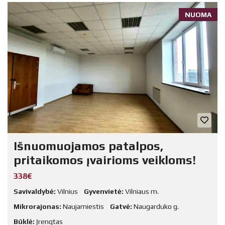
NUOMA
Išnuomuojamos patalpos,
pritaikomos įvairioms veikloms!
338€
Savivaldybė:
Vilnius
Gyvenvietė:
Vilniaus m.
Mikrorajonas:
Naujamiestis
Gatvė:
Naugarduko g.
Būklė:
Įrengtas