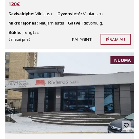
120€
Savivaldybė:
Vilniaus r.
Gyvenvietė:
Vilniaus m.
Mikrorajonas:
Naujamiestis
Gatvė:
Riovonių g.
Būklė:
Įrengtas
PALYGINTI
IŠSAMIAU
6 metai prieš
NUOMA