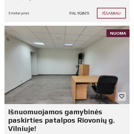
PALYGINTI
IŠSAMIAU
3 metai prieš
NUOMA
Išnuomuojamos gamybinės
paskirties patalpos Riovonių g.
Vilniuje!